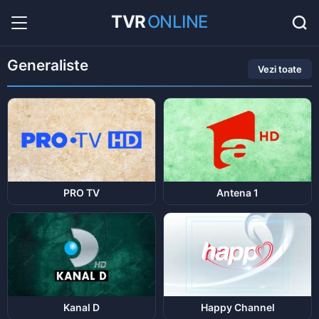
TVR
ONLINE
Radio Online
36
Hituri în direct la radio...
Generaliste
Favorite
Vezi toate
0
Listă cu canale favorite...
PRO TV
Antena 1
Kanal D
Happy Channel