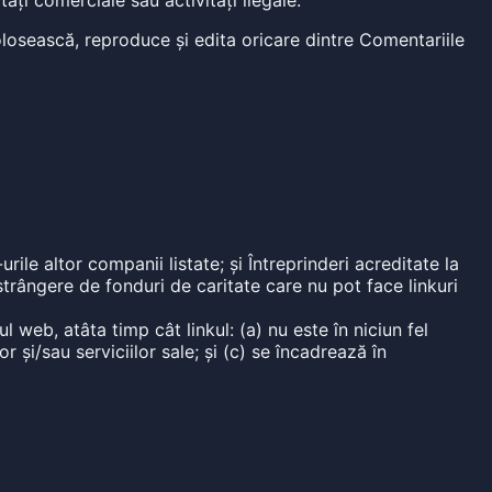
ăți comerciale sau activități ilegale.
folosească, reproduce și edita oricare dintre Comentariile
urile altor companii listate; și Întreprinderi acreditate la
 strângere de fonduri de caritate care nu pot face linkuri
l web, atâta timp cât linkul: (a) nu este în niciun fel
 și/sau serviciilor sale; și (c) se încadrează în