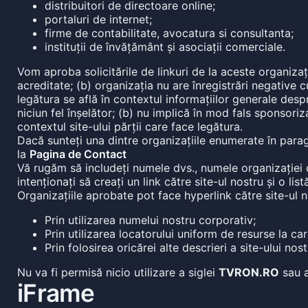
distribuitori de directoare online;
portaluri de internet;
firme de contabilitate, avocatura si consultanta;
instituții de învățământ și asociații comerciale.
Vom aproba solicitările de linkuri de la aceste organiza
acreditate; (b) organizația nu are înregistrări negative 
legătura se află în contextul informațiilor generale desp
niciun fel înșelător; (b) nu implică în mod fals sponsori
contextul site-ului părții care face legătura.
Dacă sunteți una dintre organizațiile enumerate în paragr
la
Pagina de Contact
Vă rugăm să includeți numele dvs., numele organizației d
intenționați să creați un link către site-ul nostru și o l
Organizațiile aprobate pot face hyperlink către site-u
Prin utilizarea numelui nostru corporativ;
Prin utilizarea locatorului uniform de resurse la car
Prin folosirea oricărei alte descrieri a site-ului no
Nu va fi permisă nicio utilizare a siglei
TVRON.RO
sau a
iFrame