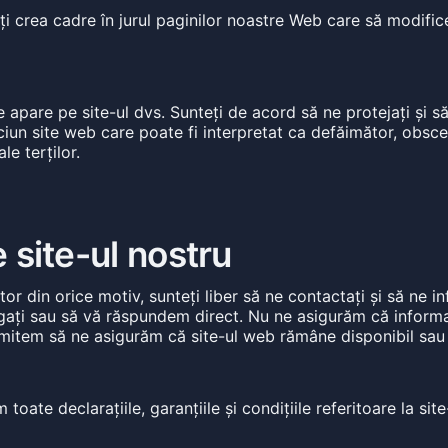
ți crea cadre în jurul paginilor noastre Web care să modifice
 apare pe site-ul dvs. Sunteți de acord să ne protejați și s
niciun site web care poate fi interpretat ca defăimător, obsc
le terților.
e site-ul nostru
tor din orice motiv, sunteți liber să ne contactați și să ne
bligați sau să vă răspundem direct. Nu ne asigurăm că infor
item să ne asigurăm că site-ul web rămâne disponibil sau că
te declarațiile, garanțiile și condițiile referitoare la site-