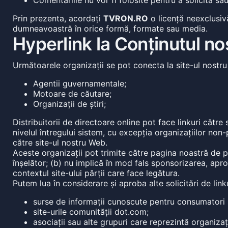
Comentariile nu vor fi folosite pentru a solicita sa
Prin prezenta, acordați
TVRON.RO
o licență neexclusivă
dumneavoastră în orice formă, formate sau media.
Hyperlink la Conținutul no
Următoarele organizații se pot conecta la site-ul nostru
Agentii guvernamentale;
Motoare de căutare;
Organizații de știri;
Distribuitorii de directoare online pot face linkuri către 
nivelul întregului sistem, cu excepția organizațiilor non-
către site-ul nostru Web.
Aceste organizații pot trimite către pagina noastră de por
înșelător; (b) nu implică în mod fals sponsorizarea, apro
contextul site-ului părții care face legătura.
Putem lua în considerare și aproba alte solicitări de link
surse de informații cunoscute pentru consumatori ș
site-urile comunității dot.com;
asociații sau alte grupuri care reprezintă organizați