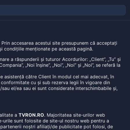
a. Prin accesarea acestui site presupunem că acceptați
și condițiile menționate pe această pagină.
re a răspunderii și tuturor Acordurilor: „Client”, „Tu” și
mpania”, „Noi înșine”, „Noi”, „Noi” și „Noi”, se referă la
de asistență către Client în modul cel mai adecvat, în
 conformitate cu și sub rezerva legii în vigoare din
și/sau el/ea sau ei sunt considerate interschimbabile și,
alitate a
TVRON.RO
. Majoritatea site-urilor web
e-urile sunt folosite de site-ul nostru web pentru a
artenerii noștri afiliați/de publicitate pot folosi, de