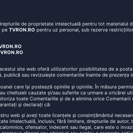
n drepturile de proprietate intelectuală pentru tot materialul
e pe
TVRON.RO
pentru uz personal, sub rezerva restricțiilor 
VRON.RO
TVRON.RO
cestui site web oferă utilizatorilor posibilitatea de a posta
ă, publică sau revizuiește comentariile înainte de prezența 
oanei care își postează opiniile și opiniile. În măsura permis
cheltuieli cauzate și/sau suferite ca urmare a oricărei util
itoriza toate Comentariile și de a elimina orice Comentarii
rantați și declarați că:
stru web și aveți toate licențele și consimțământul necesar
e intelectuală, inclusiv, fără limitare, drepturile de autor, 
alomnios, ofensator, indecent sau ilegal, care este o invazie