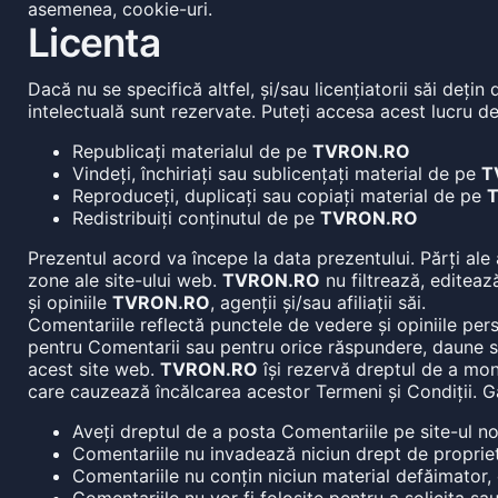
asemenea, cookie-uri.
Licenta
Dacă nu se specifică altfel, și/sau licențiatorii săi deți
intelectuală sunt rezervate. Puteți accesa acest lucru d
Republicați materialul de pe
TVRON.RO
Vindeți, închiriați sau sublicențați material de pe
T
Reproduceți, duplicați sau copiați material de pe
Redistribuiți conținutul de pe
TVRON.RO
Prezentul acord va începe la data prezentului. Părți ale a
zone ale site-ului web.
TVRON.RO
nu filtrează, editeaz
și opiniile
TVRON.RO
, agenții și/sau afiliații săi.
Comentariile reflectă punctele de vedere și opiniile pers
pentru Comentarii sau pentru orice răspundere, daune sau 
acest site web.
TVRON.RO
își rezervă dreptul de a mon
care cauzează încălcarea acestor Termeni și Condiții. Ga
Aveți dreptul de a posta Comentariile pe site-ul no
Comentariile nu invadează niciun drept de proprietat
Comentariile nu conțin niciun material defăimator, c