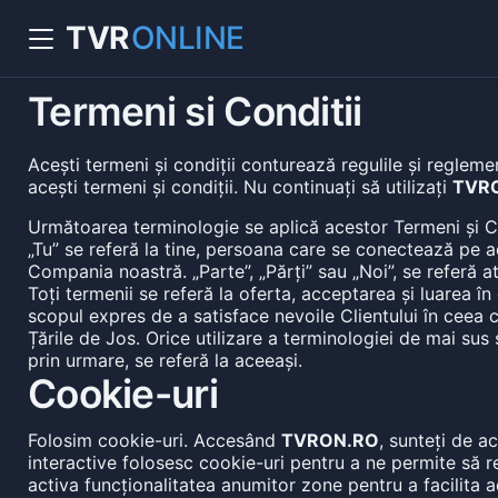
TVR
ONLINE
Termeni si Conditii
Acești termeni și condiții conturează regulile și reglemen
acești termeni și condiții. Nu continuați să utilizați
TVR
Următoarea terminologie se aplică acestor Termeni și Condi
„Tu” se referă la tine, persoana care se conectează pe ace
Compania noastră. „Parte”, „Părți” sau „Noi”, se referă atât
Toți termenii se referă la oferta, acceptarea și luarea î
scopul expres de a satisface nevoile Clientului în ceea c
Țările de Jos. Orice utilizare a terminologiei de mai sus 
prin urmare, se referă la aceeași.
Cookie-uri
Folosim cookie-uri. Accesând
TVRON.RO
, sunteți de a
interactive folosesc cookie-uri pentru a ne permite să re
activa funcționalitatea anumitor zone pentru a facilita ac