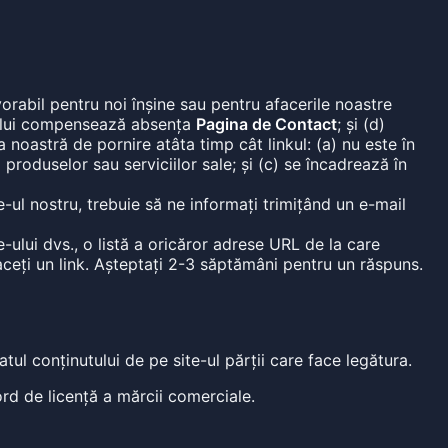
orabil pentru noi înșine sau pentru afacerile noastre
nk-ului compensează absența
Pagina de Contact
; și (d)
 noastră de pornire atâta timp cât linkul: (a) nu este în
produselor sau serviciilor sale; și (c) se încadrează în
e-ul nostru, trebuie să ne informați trimițând un e-mail
-ului dvs., o listă a oricăror adrese URL de la care
 faceți un link. Așteptați 2-3 săptămâni pentru un răspuns.
atul conținutului de pe site-ul părții care face legătura.
rd de licență a mărcii comerciale.