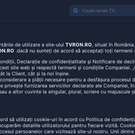
tările de utilizare a site-ului
TVRON.RO
, situat în Români
ON.RO
.dacă nu sunteți de acord să acceptați toți termenii 
ții, Declarație de confidențialitate și Notificare de declina
st site web și respectă termenii și condițiile Companiei. „Co
 la Client, cât și la noi înșine.
n considerare a plății necesare pentru a desfășura procesul 
e privește furnizarea serviciilor declarate ale Companiei, în
sau a altor cuvinte la singular, plural, scriere cu majuscule 
cord să utilizați cookie-uri în acord cu Politica de confidenți
cuperăm detaliile utilizatorului pentru fiecare vizită. Cooki
cesul persoanelor care vizitează site-ul nostru. Unii dintre p