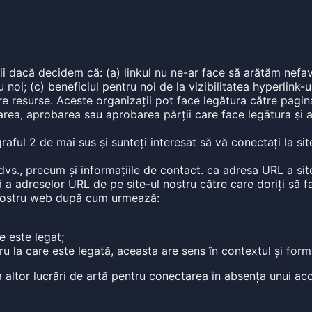
ții dacă decidem că: (a) linkul nu ne-ar face să arătăm nefav
cu noi; (c) beneficiul pentru noi de la vizibilitatea hyperli
re resurse. Aceste organizații pot face legătura către pagina
zarea, aprobarea sau aprobarea părții care face legătura și a 
aful 2 de mai sus și sunteți interesat să vă conectați la sit
vs., precum și informațiile de contact. ca adresa URL a site
istă a adreselor URL de pe site-ul nostru către care doriți să
l nostru web după cum urmează:
e este legat;
stru la care este legată, aceasta are sens în contextul și form
 altor lucrări de artă pentru conectarea în absența unui aco