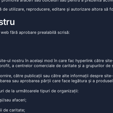
u promova afaceri sau obiceiuri sau pentru a prezenta activit
 de utilizare, reproducere, editare și autorizare altora să 
stru
 web fără aprobare prealabilă scrisă:
site-ul nostru în același mod în care fac hyperlink către site-
profit, a centrelor comerciale de caritate și a grupurilor de
nire, către publicații sau către alte informații despre site-u
barea sau aprobarea părții care face legătura și a produselor
uri de la următoarele tipuri de organizații:
i/sau afaceri;
i de caritate;