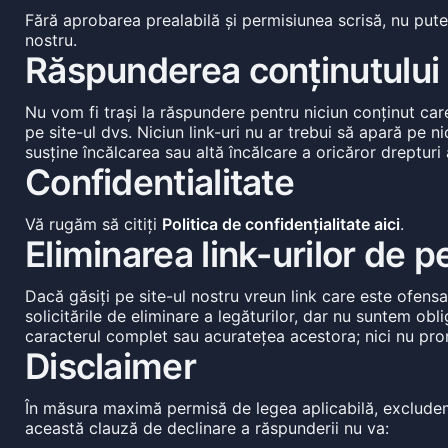
Fără aprobarea prealabilă și permisiunea scrisă, nu pute
nostru.
Răspunderea conținutului
Nu vom fi trași la răspundere pentru niciun conținut care
pe site-ul dvs. Niciun link-uri nu ar trebui să apară pe 
susține încălcarea sau altă încălcare a oricăror drepturi a
Confidentialitate
Vă rugăm să citiți
Politica de confidențialitate aici
.
Eliminarea link-urilor de p
Dacă găsiți pe site-ul nostru vreun link care este ofensa
solicitările de eliminare a legăturilor, dar nu suntem o
caracterul complet sau acuratețea acestora; nici nu prom
Disclaimer
În măsura maximă permisă de legea aplicabilă, excludem toa
această clauză de declinare a răspunderii nu va: