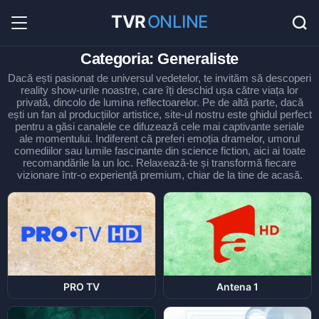
TVR
ONLINE
Radio Online
36
Hituri în direct la radio...
Categoria: Generaliste
Favorite
0
Dacă ești pasionat de universul vedetelor, te invităm să descoperi
Listă cu canale favorite...
reality show-urile noastre, care îți deschid ușa către viața lor
privată, dincolo de lumina reflectoarelor. Pe de altă parte, dacă
ești un fan al producțiilor artistice, site-ul nostru este ghidul perfect
pentru a găsi canalele ce difuzează cele mai captivante seriale
ale momentului. Indiferent că preferi emoția dramelor, umorul
comediilor sau lumile fascinante din science fiction, aici ai toate
recomandările la un loc. Relaxează-te și transformă fiecare
vizionare într-o experiență premium, chiar de la tine de acasă.
PRO TV
Antena 1