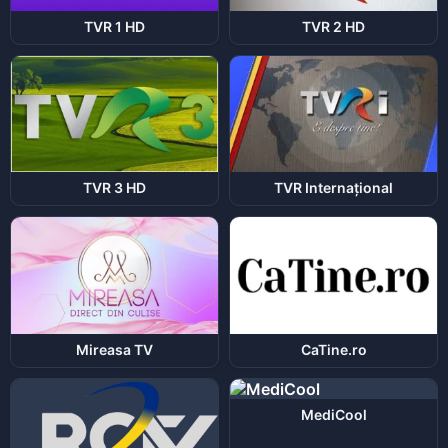
TVR 1 HD
TVR 2 HD
TVR 3 HD
TVR Internațional
Mireasa TV
CaTine.ro
MediCool