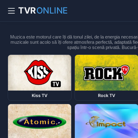
TVR
ONLINE
Muzica este motorul care îți dă tonul zilei, de la energia necesa
muzicale sunt acolo să îți ofere atmosfera perfectă, adaptată fiecăr
spațiu într-o scenă privată. Bucură-t
Kiss TV
Rock TV