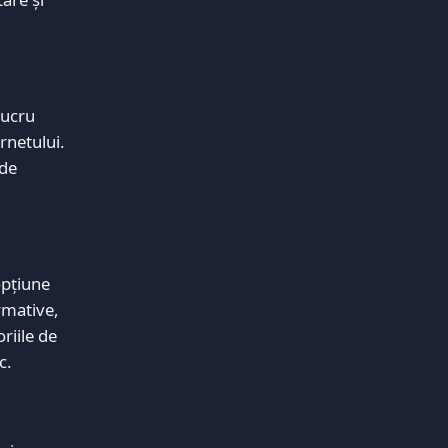
lucru
rnetului.
nde
opțiune
rmative,
riile de
c.