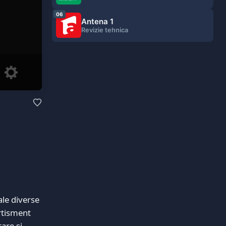
06
Antena 1
Revizie tehnica
ale diverse
rtisment
are și