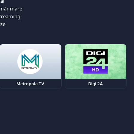
ai
număr mare
 streaming
ize
Metropola TV
Digi 24