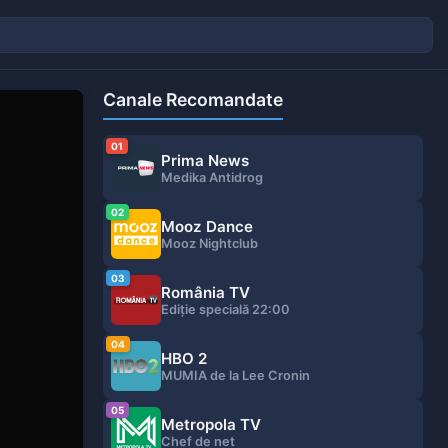
Canale Recomandate
01
Prima News
Medika Antidrog
02
Mooz Dance
Mooz Nightclub
03
România TV
Ediţie specială 22:00
04
HBO 2
MUMIA de la Lee Cronin
05
Metropola TV
Chef de net