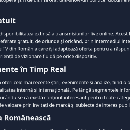
atuit
sponibilitatea extinsă a transmisiunilor live online. Acest 
erate gratuit, de oriunde și oricând, prin intermediul inte
e TV din România care își adaptează oferta pentru a răspu
riență de vizionare fluidă pe orice dispozitiv.
mente în Timp Real
eri cele mai recente știri, evenimente și analize, fiind o 
ualitatea internă și internațională. Pe lângă segmentele info
igurându-se că există conținut interesant pentru toate catego
 valoare prin invitați de marcă și subiecte de interes publi
dia Românească