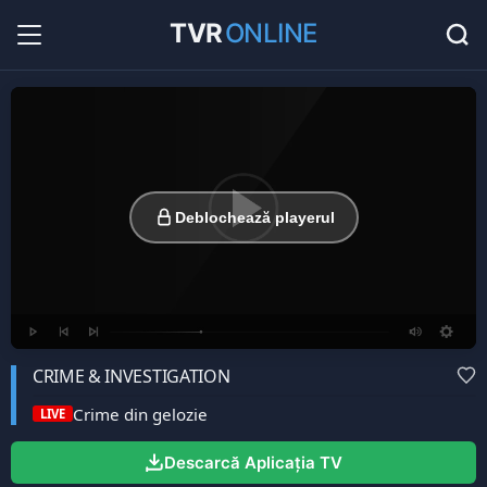
TVR
ONLINE
Radio Online
36
Hituri în direct la radio...
Favorite
0
Listă cu canale favorite...
Deblochează playerul
CRIME & INVESTIGATION
Crime din gelozie
LIVE
Descarcă Aplicația TV