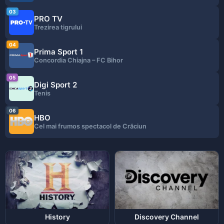
03
PRO TV
Trezirea tigrului
04
Prima Sport 1
Concordia Chiajna – FC Bihor
05
Digi Sport 2
Tenis
06
HBO
Cel mai frumos spectacol de Crăciun
History
Discovery Channel