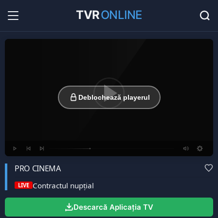
TVR
ONLINE
Radio Online
36
Hituri în direct la radio...
Favorite
0
Listă cu canale favorite...
Deblochează playerul
PRO CINEMA
Contractul nupţial
LIVE
Descarcă Aplicația TV