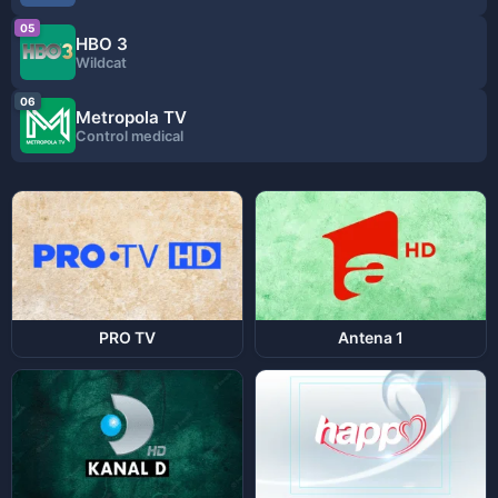
05
HBO 3
Wildcat
06
Metropola TV
Control medical
PRO TV
Antena 1