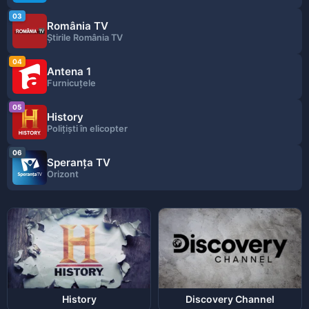
03
România TV
Ştirile România TV
04
Antena 1
Furnicuțele
05
History
Polițiști în elicopter
06
Speranța TV
Orizont
History
Discovery Channel