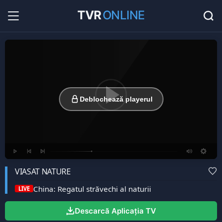
TVR
ONLINE
Radio Online
36
Hituri în direct la radio...
Favorite
0
Listă cu canale favorite...
Deblochează playerul
VIASAT NATURE
China: Regatul străvechi al naturii
LIVE
Descarcă Aplicația TV