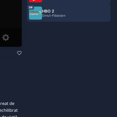
06
HBO 2
Omul-Păianjen
creat de
echilibrat
 de viață.