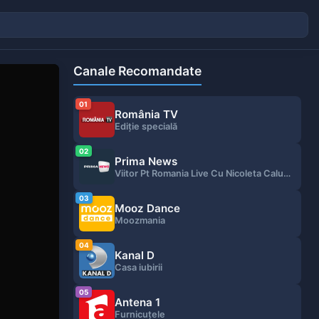
Canale Recomandate
01
România TV
Ediție specială
02
Prima News
Viitor Pt Romania Live Cu Nicoleta Calugareanu Redifuzare
03
Mooz Dance
Moozmania
04
Kanal D
Casa iubirii
05
Antena 1
Furnicuțele