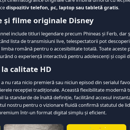
ice
dispozitiv telefon, pc, laptop sau tabletă gratis
.
 și filme originale Disney
nel include titluri legendare precum Phineas și Ferb, dar ș
d lista de transmisiuni live, telespectatorii pot descoperi
în limba română pentru o accesibilitate totală. Toate aceste 
gurând o experiență interactivă pentru adolescenți și copii 
 la calitate HD
e a nu rata nicio premieră sau niciun episod din serialul favo
ierele recepției tradiționale. Această flexibilitate modernă
la standarde de înaltă definiție, facilitând accesul instant
ul nostru pentru o vizionare fluidă confirmă statutul de lid
premium într-un format digital simplu și eficient.