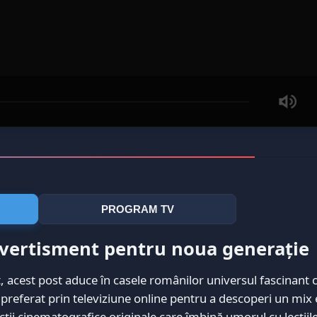
PROGRAM TV
divertisment pentru noua generație
t, acest post aduce în casele românilor universul fascinant 
 preferat prin televiziune online pentru a descoperi un mix 
ucții cinematografice originale care îmbină umorul cu lecțiile