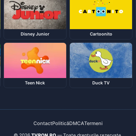
Disney Junior
Cartoonito
Teen Nick
Duck TV
Contact
Politică
DMCA
Termeni
© 2026
TVRON.RO
— Toate drepturile rezervate.