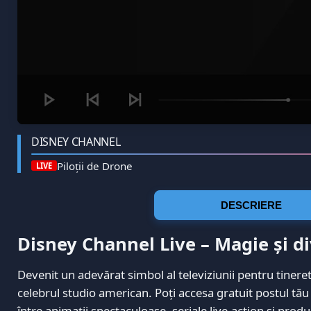
DISNEY CHANNEL
Piloții de Drone
LIVE
DESCRIERE
Disney Channel Live – Magie și 
Devenit un adevărat simbol al televiziunii pentru tinere
celebrul studio american. Poți accesa gratuit postul tău
între animații spectaculoase, seriale live-action și prod