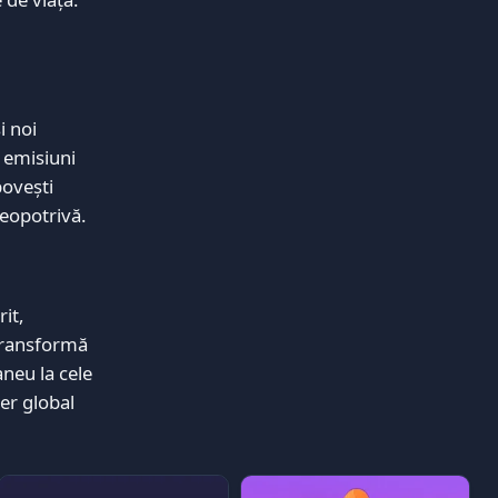
i noi
 emisiuni
povești
deopotrivă.
rit,
 transformă
aneu la cele
er global