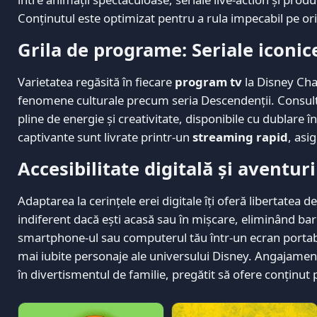
Conținutul este optimizat pentru a rula impecabil pe or
Grila de programe: Seriale iconice
Varietatea regăsită în fiecare
program tv
la Disney Chan
fenomene culturale precum seria Descendenții. Consultân
pline de energie și creativitate, disponibile cu dublare 
captivante sunt livrate printr-un
streaming rapid
, asi
Accesibilitate digitală și aventuri
Adaptarea la cerințele erei digitale îți oferă libertatea d
indiferent dacă ești acasă sau în mișcare, eliminând bar
smartphone-ul sau computerul tău într-un ecran portabil 
mai iubite personaje ale universului Disney. Angajament
în divertismentul de familie, pregătit să ofere conținut 