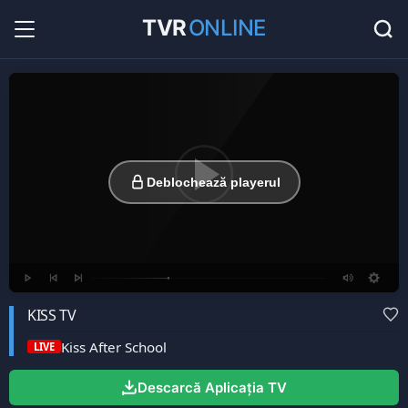
TVR
ONLINE
Radio Online
36
Hituri în direct la radio...
Favorite
0
Listă cu canale favorite...
Deblochează playerul
KISS TV
Kiss After School
LIVE
Descarcă Aplicația TV