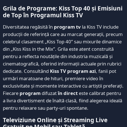
Grila de Programe: Kiss Top 40 și Emisiuni
de Top în Programul Kiss TV
Diversitatea regăsită în
program tv
la Kiss TV include
producții de referință care au marcat generații, precum
celebrul clasament „Kiss Top 40” sau mixurile dinamice
din „Kiss Kiss in the Mix”. Grila este atent construită
pentru a reflecta noutățile din industria muzicală și
cinematografică, oferind informații actuale prin rubrici
dedicate. Consultând
Kiss TV program azi
, fanii pot
urmări maratoane de hituri, premiere video în
exclusivitate și momente interactive cu artiștii preferați.
Fiecare
program
difuzat
în direct
este calibrat pentru
a livra divertisment de înaltă clasă, fiind alegerea ideală
pentru relaxare sau party-uri spontane.
Televiziune Online și Streaming Live
Gratuit pe Mobil sau Tabletă