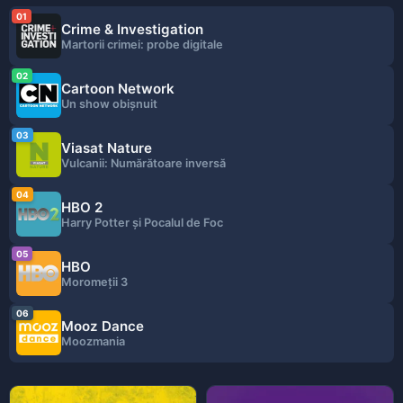
01
Crime & Investigation
Martorii crimei: probe digitale
02
Cartoon Network
Un show obişnuit
03
Viasat Nature
Vulcanii: Numărătoare inversă
04
HBO 2
Harry Potter și Pocalul de Foc
05
HBO
Moromeții 3
06
Mooz Dance
Moozmania