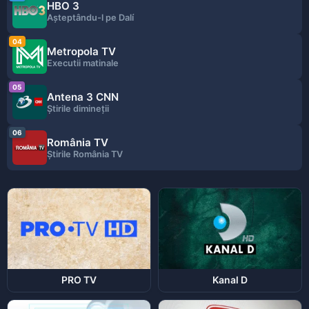
HBO 3
Așteptându-l pe Dalí
04
Metropola TV
Executii matinale
05
Antena 3 CNN
Știrile dimineții
06
România TV
Ştirile România TV
PRO TV
Kanal D