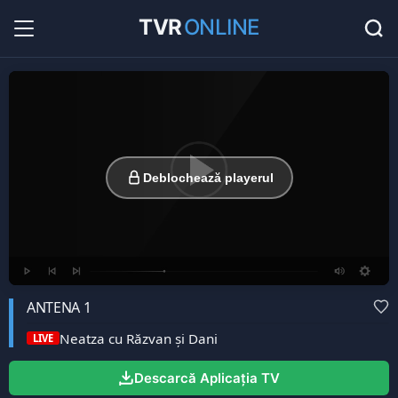
TVR
ONLINE
Radio Online
36
Hituri în direct la radio...
Favorite
0
Listă cu canale favorite...
Deblochează playerul
ANTENA 1
Neatza cu Răzvan şi Dani
LIVE
Descarcă Aplicația TV