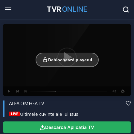
TVR
ONLINE
Radio Online
36
Hituri în direct la radio...
Favorite
0
Listă cu canale favorite...
Deblochează playerul
ALFA OMEGA TV
Ultimele cuvinte ale lui Isus
LIVE
Descarcă Aplicația TV