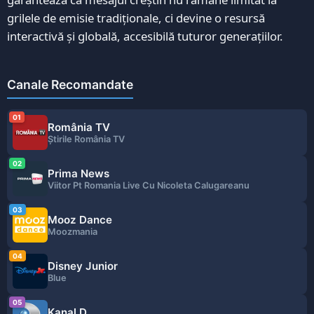
grilele de emisie tradiționale, ci devine o resursă
interactivă și globală, accesibilă tuturor generațiilor.
Canale Recomandate
01
România TV
Ştirile România TV
02
Prima News
Viitor Pt Romania Live Cu Nicoleta Calugareanu
03
Mooz Dance
Moozmania
04
Disney Junior
Blue
05
Kanal D