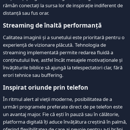
rămân conectați la sursa lor de inspirație indiferent de
distanță sau fus orar.
Streaming de înaltă performanță
Calitatea imaginii și a sunetului este prioritară pentru o
experiență de vizionare plăcută. Tehnologia de
streaming implementată permite redarea fluidă a
conținutului live, astfel încât mesajele motivaționale și
învățăturile biblice să ajungă la telespectatori clar, fără
erori tehnice sau buffering.
Inspirat oriunde prin telefon
În ritmul alert al vieții moderne, posibilitatea de a
urmări programele preferate direct de pe telefon este
un avantaj major. Fie că ești în pauză sau în călătorie,
platforma digitală îți aduce învățătura creștină în palmă,
oferind flexibilitatea de care ai nevoie pentru a-ți hrăni