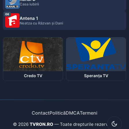
Casa iubirii
06
Antena 1
Neatza cu Răzvan şi Dani
Credo TV
Speranța TV
Contact
Politică
DMCA
Termeni
© 2026
TVRON.RO
— Toate drepturile rezervate.