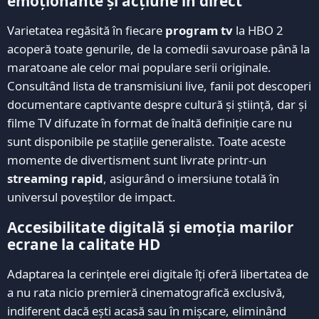
emoționante și acțiune în direct
Varietatea regăsită în fiecare
program tv
la HBO 2
acoperă toate genurile, de la comedii savuroase până la
maratoane ale celor mai populare serii originale.
Consultând lista de transmisiuni live, fanii pot descoperi
documentare captivante despre cultură și știință, dar și
filme TV difuzate în format de înaltă definiție care nu
sunt disponibile pe stațiile generaliste. Toate aceste
momente de divertisment sunt livrate printr-un
streaming rapid
, asigurând o imersiune totală în
universul poveștilor de impact.
Accesibilitate digitală și emoția marilor
ecrane la calitate HD
Adaptarea la cerințele erei digitale îți oferă libertatea de
a nu rata nicio premieră cinematografică exclusivă,
indiferent dacă ești acasă sau în mișcare, eliminând