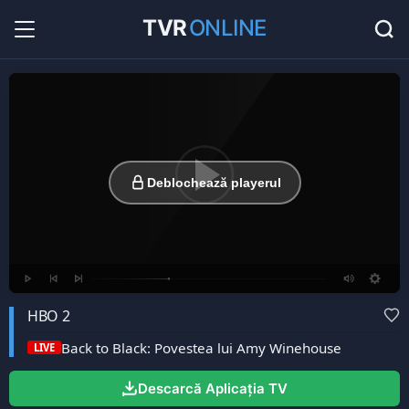
TVR
ONLINE
Radio Online
36
Hituri în direct la radio...
Favorite
0
Listă cu canale favorite...
Deblochează playerul
HBO 2
Back to Black: Povestea lui Amy Winehouse
LIVE
Descarcă Aplicația TV