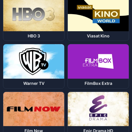
HBO 3
Viasat Kino
Warner TV
FilmBox Extra
Film Now
Epic Drama HD