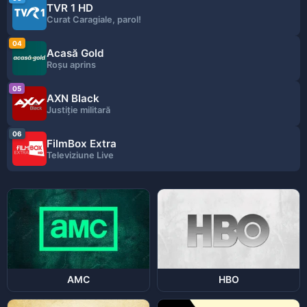
TVR 1 HD
Curat Caragiale, parol!
04
Acasă Gold
Roşu aprins
05
AXN Black
Justiție militară
06
FilmBox Extra
Televiziune Live
AMC
HBO