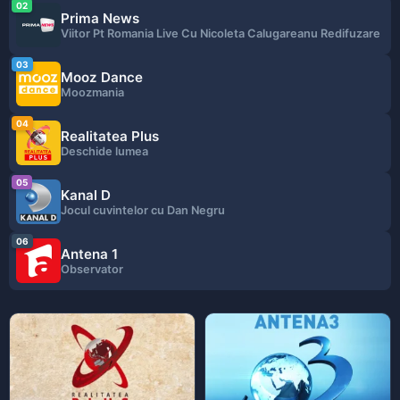
02
Prima News
Viitor Pt Romania Live Cu Nicoleta Calugareanu Redifuzare
03
Mooz Dance
Moozmania
04
Realitatea Plus
Deschide lumea
05
Kanal D
Jocul cuvintelor cu Dan Negru
06
Antena 1
Observator