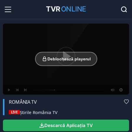
TVR
ONLINE
Radio Online
36
Hituri în direct la radio...
Favorite
0
Listă cu canale favorite...
Deblochează playerul
ROMÂNIA TV
Ştirile România TV
LIVE
Descarcă Aplicația TV