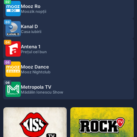
02
Mooz Ro
Moozik nopţii
03
Kanal D
Casa iubirii
04
Antena 1
Prețul cel bun
05
Mooz Dance
Mooz Nightclub
06
Metropola TV
Mădălin Ionescu Show