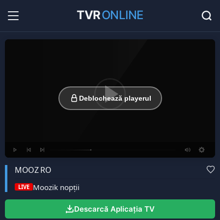
TVR
ONLINE
Radio Online
36
Hituri în direct la radio...
Favorite
0
Listă cu canale favorite...
Deblochează playerul
MOOZ RO
Moozik nopţii
LIVE
Descarcă Aplicația TV