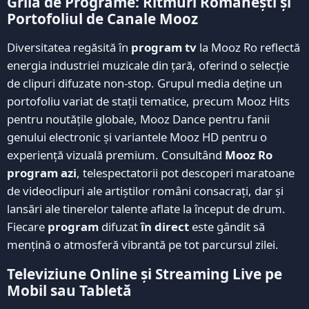
Grila de Programe: Ritmuri Românești și
Portofoliul de Canale Mooz
Diversitatea regăsită în
program tv
la Mooz Ro reflectă
energia industriei muzicale din țară, oferind o selecție
de clipuri difuzate non-stop. Grupul media deține un
portofoliu variat de stații tematice, precum Mooz Hits
pentru noutățile globale, Mooz Dance pentru fanii
genului electronic și variantele Mooz HD pentru o
experiență vizuală premium. Consultând
Mooz Ro
program azi
, telespectatorii pot descoperi maratoane
de videoclipuri ale artiștilor români consacrați, dar și
lansări ale tinerelor talente aflate la început de drum.
Fiecare
program
difuzat
în direct
este gândit să
mențină o atmosferă vibrantă pe tot parcursul zilei.
Televiziune Online și Streaming Live pe
Mobil sau Tabletă