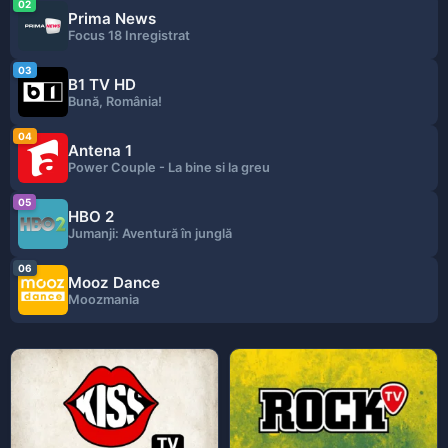
02
Prima News
Focus 18 Inregistrat
03
B1 TV HD
Bună, România!
04
Antena 1
Power Couple - La bine si la greu
05
HBO 2
Jumanji: Aventură în junglă
06
Mooz Dance
Moozmania