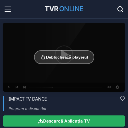
TVR
ONLINE
Radio Online
36
Hituri în direct la radio...
Favorite
0
Listă cu canale favorite...
Deblochează playerul
IMPACT TV DANCE
Program indisponibil
Descarcă Aplicația TV