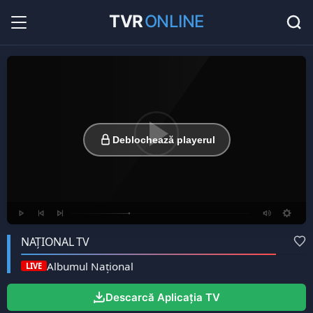
TVR
ONLINE
Radio Online
36
Hituri în direct la radio...
Favorite
0
Listă cu canale favorite...
Deblochează playerul
NAȚIONAL TV
Albumul Naţional
LIVE
Descarcă Aplicația TV