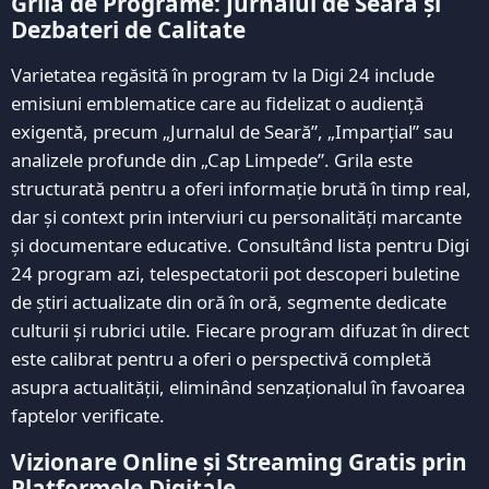
Grila de Programe: Jurnalul de Seară și
Dezbateri de Calitate
Varietatea regăsită în program tv la Digi 24 include
emisiuni emblematice care au fidelizat o audiență
exigentă, precum „Jurnalul de Seară”, „Imparțial” sau
analizele profunde din „Cap Limpede”. Grila este
structurată pentru a oferi informație brută în timp real,
dar și context prin interviuri cu personalități marcante
și documentare educative. Consultând lista pentru Digi
24 program azi, telespectatorii pot descoperi buletine
de știri actualizate din oră în oră, segmente dedicate
culturii și rubrici utile. Fiecare program difuzat în direct
este calibrat pentru a oferi o perspectivă completă
asupra actualității, eliminând senzaționalul în favoarea
faptelor verificate.
Vizionare Online și Streaming Gratis prin
Platformele Digitale