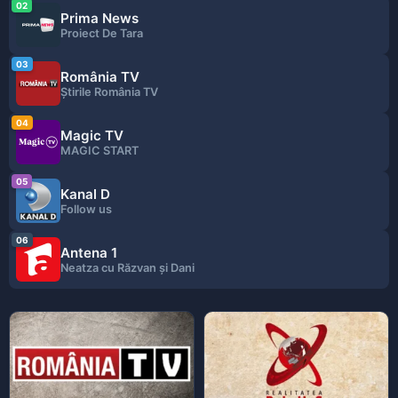
02
Prima News
Proiect De Tara
03
România TV
Ştirile România TV
04
Magic TV
MAGIC START
05
Kanal D
Follow us
06
Antena 1
Neatza cu Răzvan şi Dani