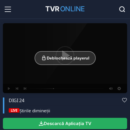
TVR
ONLINE
Radio Online
36
Hituri în direct la radio...
Favorite
0
Listă cu canale favorite...
Deblochează playerul
DIGI 24
Știrile dimineții
LIVE
Descarcă Aplicația TV