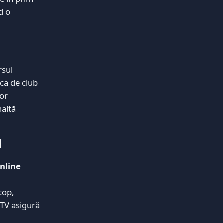
d o
rsul
ica de club
lor
naltă
l
online
top,
TV asigură