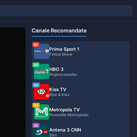
Canale Recomandate
01
Prima Sport 1
Fotbal Show
02
HBO 3
Regina oaselor
03
Kiss TV
Rise & Kiss
04
Metropola TV
Povestile Metropolei
05
Antena 3 CNN
Ştiri