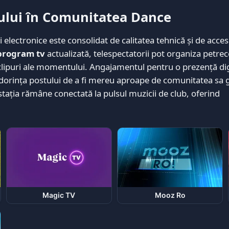
tului în Comunitatea Dance
i electronice este consolidat de calitatea tehnică și de accesi
program tv
actualizată, telespectatorii pot organiza petrec
lipuri ale momentului. Angajamentul pentru o prezență dig
 dorința postului de a fi mereu aproape de comunitatea sa g
 stația rămâne conectată la pulsul muzicii de club, oferind
Magic TV
Mooz Ro