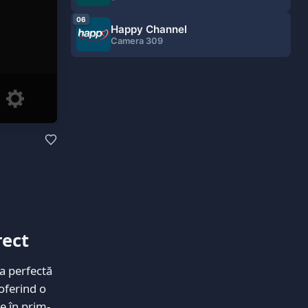
06
Happy Channel
Camera 309
rect
a perfectă
 oferind o
ce în prim-