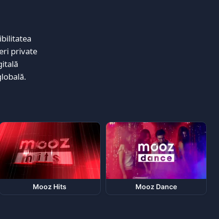
bilitatea
eri private
itală
lobală.
Mooz Hits
Mooz Dance