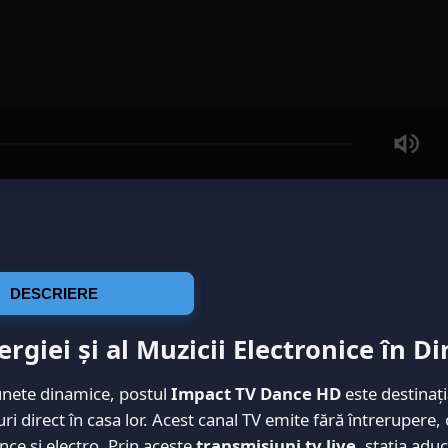
DESCRIERE
giei și al Muzicii Electronice în Di
sunete dinamice, postul
Impact TV Dance HD
este destinați
i direct în casa lor. Acest canal TV emite fără întrerupere,
ce și electro. Prin aceste
transmisiuni tv live
, stația adu