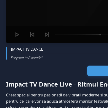
IMPACT TV DANCE
Program indisponibil
Impact TV Dance Live - Ritmul Ener
Creat special pentru pasionații de vibrații moderne și 
pentru cei care vor să aducă atmosfera marilor festivalur
selecție premium de videoclipuri din spectrul house, dan