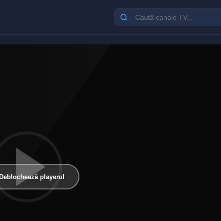
Deblochează playerul