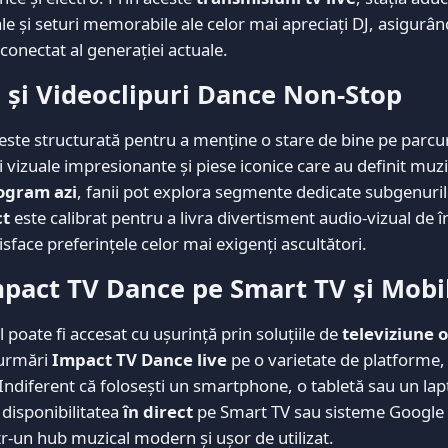
ale și seturi memorabile ale celor mai apreciați DJ, asigurân
 conectat al generației actuale.
b și Videoclipuri Dance Non-Stop
ste structurată pentru a menține o stare de bine pe parcu
ii vizuale impresionante și piese iconice care au definit muz
ogram azi
, fanii pot explora segmente dedicate subgenuri
ct
este calibrat pentru a livra divertisment audio-vizual de î
sface preferințele celor mai exigenți ascultători.
mpact TV Dance pe Smart TV și Mobi
 poate fi accesat cu ușurință prin soluțiile de
televiziune 
a urmări
Impact TV Dance live
pe o varietate de platforme,
. Indiferent că folosești un smartphone, o tabletă sau un lap
disponibilitatea
în direct
pe Smart TV sau sisteme Google 
tr-un hub muzical modern și ușor de utilizat.