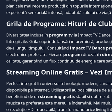
plan cele mai recente producții din topurile internațion
experiență senzorială intensă, adaptată stilului de viață
Grila de Programe: Hituri de Clu
Diversitatea inclusă în
program tv
la Impact TV Dance e
întregii zile. Grila cuprinde lansări în premieră, producț
de-a lungul timpului. Consultând
Impact TV Dance pr
electronice preferate. Fiecare
program
difuzat
în dire
calitate, garantând un flux continuu de energie care sati
Streaming Online Gratis – Vezi I
Perfect integrat în universul tehnologic modern, canalul
disponibile pe internet. Utilizatorii au posibilitatea de 
beneficiind de un
streaming gratis
stabil și optimizat
muzica ta preferată este mereu la îndemână. Mai mult, 
o rezoluție HD impecabilă, transformând orice living în