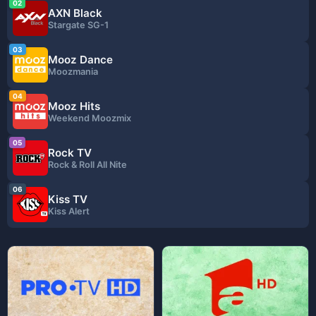
02
AXN Black
Stargate SG-1
03
Mooz Dance
Moozmania
04
Mooz Hits
Weekend Moozmix
05
Rock TV
Rock & Roll All Nite
06
Kiss TV
Kiss Alert