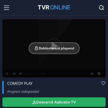
TVR
ONLINE
Radio Online
36
Hituri în direct la radio...
Favorite
0
Listă cu canale favorite...
Deblochează playerul
COMEDY PLAY
Program indisponibil
Descarcă Aplicația TV