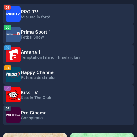
01
PRO TV
Misiune în forță
02
Prima Sport 1
Fotbal Show
03
Antena 1
Temptation Island - Insula iubirii
04
Happy Channel
Puterea destinului
05
Kiss TV
Kiss In The Club
06
Pro Cinema
Conspirația