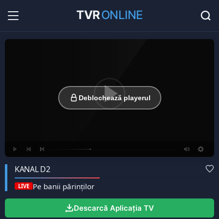
TVR
ONLINE
Radio Online
36
Hituri în direct la radio...
Favorite
0
Listă cu canale favorite...
Deblochează playerul
KANAL D2
Pe banii părinţilor
LIVE
Descarcă Aplicația TV