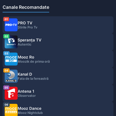
Canale Recomandate
01
PRO TV
Ştirile Pro Tv
02
Speranța TV
Autentic
03
Mooz Ro
Moozik de prima oră
04
Kanal D
Fata de la fereastră
05
Antena 1
Observator
06
Mooz Dance
Mooz Nightclub