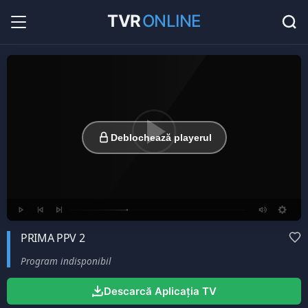
TVR
ONLINE
Radio Online
36
Hituri în direct la radio...
Favorite
0
Listă cu canale favorite...
Deblochează playerul
PRIMA PPV 2
Program indisponibil
Descarcă Aplicația TV