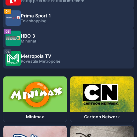
Poftiţi pe la noi: Poftiti la intrecere
04
Prima Sport 1
Teleshopping
05
HBO 3
Minunat!
06
Metropola TV
Povestile Metropolei
Minimax
Cartoon Network