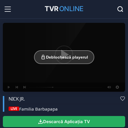
TVR
ONLINE
Radio Online
36
Hituri în direct la radio...
Favorite
0
Listă cu canale favorite...
Deblochează playerul
NICK JR.
Familia Barbapapa
LIVE
Descarcă Aplicația TV