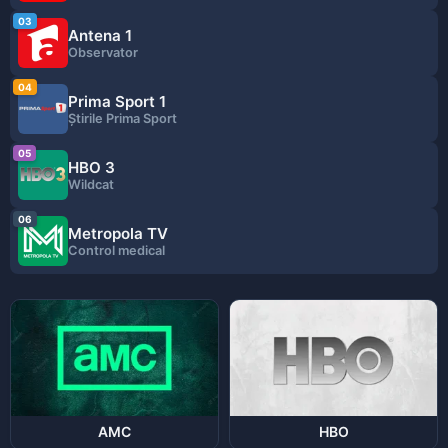
03
Antena 1
Observator
04
Prima Sport 1
Ştirile Prima Sport
05
HBO 3
Wildcat
06
Metropola TV
Control medical
AMC
HBO