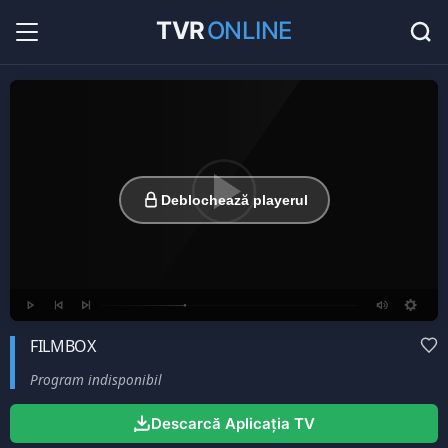
TVR
ONLINE
Radio Online
36
Hituri în direct la radio...
Favorite
0
Listă cu canale favorite...
Deblochează playerul
FILMBOX
Program indisponibil
Descarcă Aplicația TV