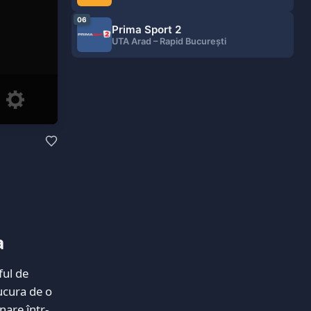
06
Prima Sport 2
UTA Arad – Rapid București
a
ful de
bucura de o
nare într-