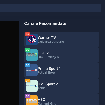
Canale Recomandate
01
Warner TV
Culoarea purpurie
02
HBO 2
Omul-Păianjen
03
Prima Sport 1
Fotbal Show
04
Digi Sport 2
Tenis
05
HBO
Oamenii Gnu