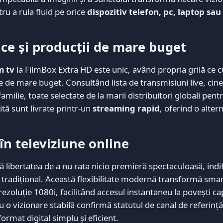
u a rula fluid pe orice
dispozitiv telefon, pc, laptop sau
ice și producții de mare buget
m tv
la FilmBox Extra HD este unic, având propria grilă ce 
 de mare buget. Consultând lista de transmisiuni live, cinefi
milie, toate selectate de la marii distribuitori globali pent
lită sunt livrate printr-un
streaming rapid
, oferind o alter
 în televiziune online
ă libertatea de a nu rata nicio premieră spectaculoasă, ind
ui tradițional. Această flexibilitate modernă transformă sm
 rezoluție 1080i, facilitând accesul instantaneu la povești c
 o vizionare stabilă confirmă statutul de canal de referință
ormat digital simplu și eficient.