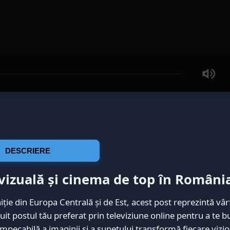
DESCRIERE
vizuală și cinema de top în Români
iție din Europa Centrală și de Est, acest post reprezintă vâr
uit postul tău preferat prin televiziune online pentru a te 
pecabilă a imaginii și a sunetului transformă fiecare vizio