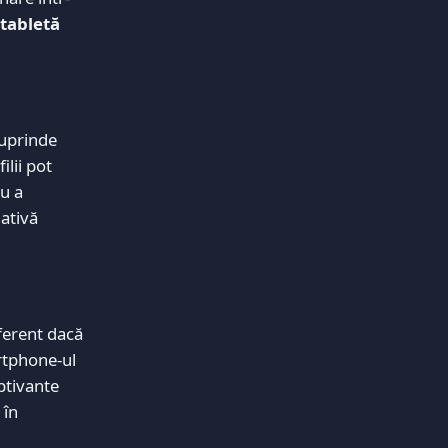
 tabletă
cuprinde
lii pot
ru a
nativă
iferent dacă
artphone-ul
aptivante
 în