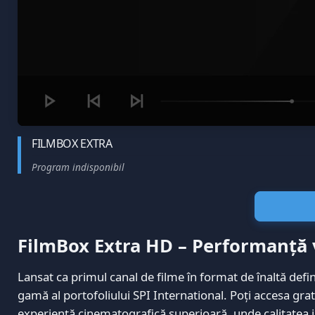
FILMBOX EXTRA
Program indisponibil
FilmBox Extra HD – Performanță 
Lansat ca primul canal de filme în format de înaltă defin
gamă al portofoliului SPI International. Poți accesa grat
experiență cinematografică superioară, unde calitatea im