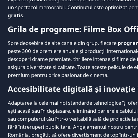
un spectacol memorabil. Conținutul este optimizat pentr
gratis
.
Grila de programe: Filme Box Off
Spre deosebire de alte canale din grup, fiecare
progra
peste 300 de premiere anuale și producții internaționale
descoperi drame premiate, thrillere intense și filme de fa
asigura diversitate și calitate. Toate aceste pelicule de e
premium pentru orice pasionat de cinema.
Accesibilitate digitală și inovație
Adaptarea la cele mai noi standarde tehnologice îți ofer
ești acasă sau în deplasare, eliminând barierele cablul
sau computerul tău într-o veritabilă sală de proiecție la
fără întreruperi publicitare. Angajamentul nostru pentru
România, pregătit să ofere divertisment de top într-un f