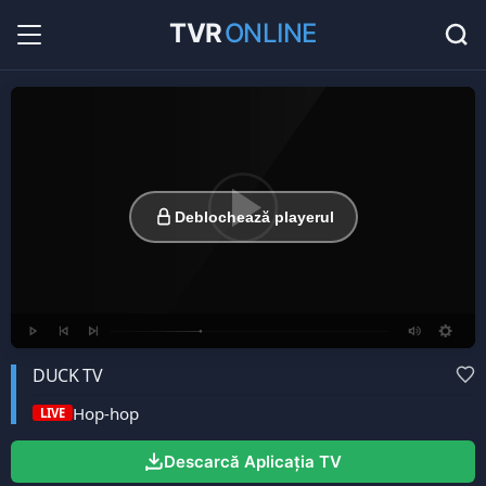
TVR
ONLINE
Radio Online
36
Hituri în direct la radio...
Favorite
0
Listă cu canale favorite...
Deblochează playerul
DUCK TV
Hop-hop
LIVE
Descarcă Aplicația TV