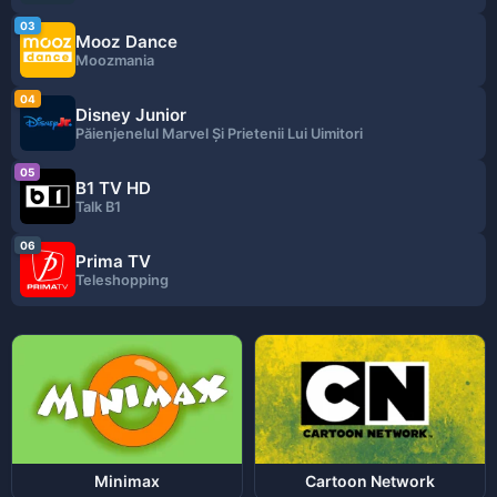
03
Mooz Dance
Moozmania
04
Disney Junior
Păienjenelul Marvel Și Prietenii Lui Uimitori
05
B1 TV HD
Talk B1
06
Prima TV
Teleshopping
Minimax
Cartoon Network