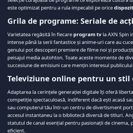
este optimizat pentru a rula impecabil pe orice
dispozit
Grila de programe: Seriale de acț
Varietatea regăsită în fiecare
program tv
la AXN Spin i
intense până la serii fantastice și anime-uri care au cuce
genului pot descoperi premiere de filme noi și producții
peisajul media autohton. Toate aceste momente de dive
succesiune de emisiuni care mențin interesul publicului t
Televiziune online pentru un stil
Adaptarea la cerințele generației digitale îți oferă liber
competiție spectaculoasă, indiferent dacă ești acasă s
sau computerul tău într-un centru de divertisment portabi
accesul instantaneu la o bibliotecă diversă de titluri. 
statutul de canal esențial pentru pasionații de cinema, 
eficient.