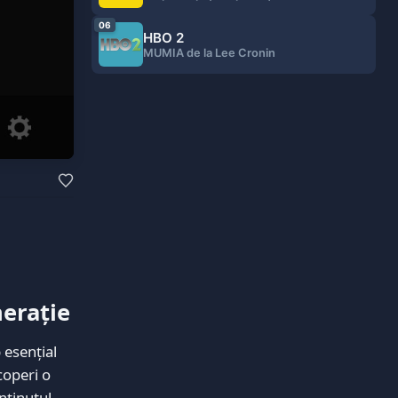
06
HBO 2
MUMIA de la Lee Cronin
nerație
 esențial
coperi o
nținutul