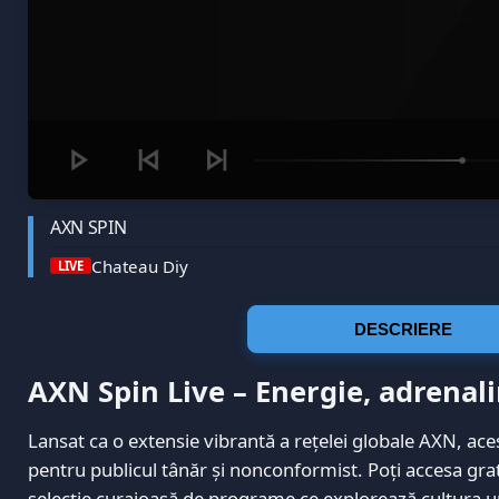
AXN SPIN
Chateau Diy
LIVE
DESCRIERE
AXN Spin Live – Energie, adrenal
Lansat ca o extensie vibrantă a rețelei globale AXN, ace
pentru publicul tânăr și nonconformist. Poți accesa grat
selecție curajoasă de programe ce explorează cultura ur