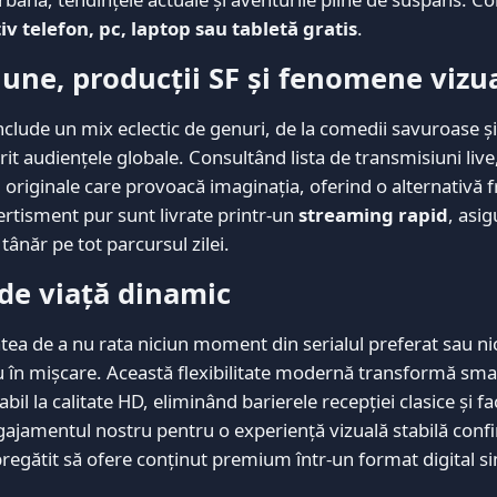
iv telefon, pc, laptop sau tabletă gratis
.
iune, producții SF și fenomene vizu
nclude un mix eclectic de genuri, de la comedii savuroase 
rit audiențele globale. Consultând lista de transmisiuni live,
 originale care provoacă imaginația, oferind o alternativă f
rtisment pur sunt livrate printr-un
streaming rapid
, asi
ânăr pe tot parcursul zilei.
 de viață dinamic
tatea de a nu rata niciun moment din serialul preferat sau ni
au în mișcare. Această flexibilitate modernă transformă sm
l la calitate HD, eliminând barierele recepției clasice și fa
Angajamentul nostru pentru o experiență vizuală stabilă conf
pregătit să ofere conținut premium într-un format digital si