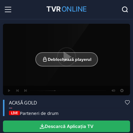
TVR
ONLINE
Radio Online
36
Hituri în direct la radio...
Favorite
0
Listă cu canale favorite...
Deblochează playerul
ACASĂ GOLD
Parteneri de drum
LIVE
Descarcă Aplicația TV