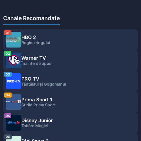
Canale Recomandate
01
HBO 2
Regina ringului
02
Warner TV
Înainte de apus
03
PRO TV
Tăntălăul și Gogomanul
04
Prima Sport 1
Ştirile Prima Sport
05
Disney Junior
Tabăra Magiei
06