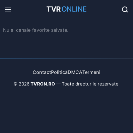
TVR
ONLINE
Radio Online
36
Hituri în direct la radio...
Favorite
Nu ai canale favorite salvate.
0
Listă cu canale favorite...
Contact
Politică
DMCA
Termeni
© 2026
TVRON.RO
— Toate drepturile rezervate.