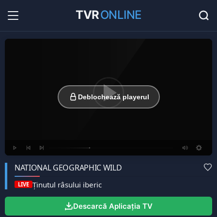
TVR
ONLINE
Radio Online
36
Hituri în direct la radio...
Favorite
0
Listă cu canale favorite...
Deblochează playerul
NATIONAL GEOGRAPHIC WILD
Ținutul râsului iberic
LIVE
Descarcă Aplicația TV