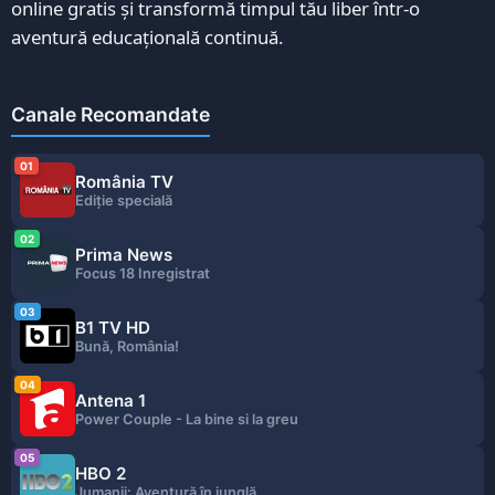
online gratis și transformă timpul tău liber într-o
aventură educațională continuă.
Canale Recomandate
01
România TV
Ediție specială
02
Prima News
Focus 18 Inregistrat
03
B1 TV HD
Bună, România!
04
Antena 1
Power Couple - La bine si la greu
05
HBO 2
Jumanji: Aventură în junglă