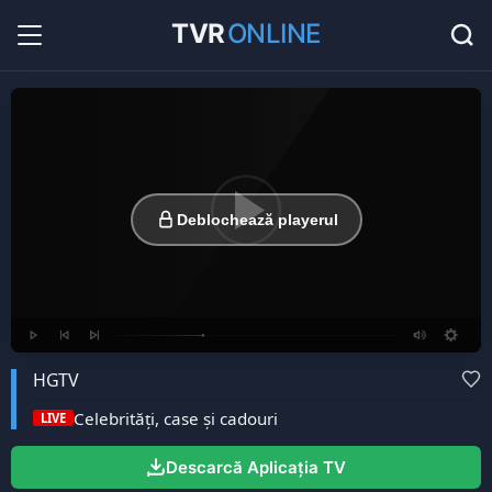
TVR
ONLINE
Radio Online
36
Hituri în direct la radio...
Favorite
0
Listă cu canale favorite...
Deblochează playerul
HGTV
Celebrități, case și cadouri
LIVE
Descarcă Aplicația TV