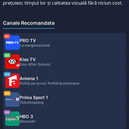
prețuiesc timpul lor și calitatea vizuală fără niciun cost.
Canale Recomandate
01
PRO TV
La marginea lumii
02
Kiss TV
Kiss After School
03
Antena 1
Poftiţi pe la noi: Poftiti la intrecere
04
Prima Sport 1
Teleshopping
05
HBO 3
Minunat!