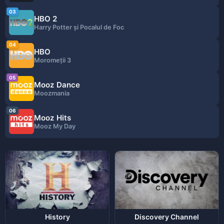
03
HBO 2
Harry Potter și Pocalul de Foc
04
HBO
Moromeții 3
05
Mooz Dance
Moozmania
06
Mooz Hits
Mooz My Day
History
Discovery Channel