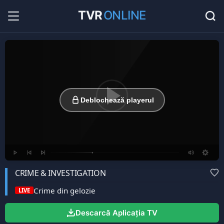
TVR
ONLINE
Radio Online
36
Hituri în direct la radio...
Favorite
0
Listă cu canale favorite...
Deblochează playerul
CRIME & INVESTIGATION
Crime din gelozie
LIVE
Descarcă Aplicația TV